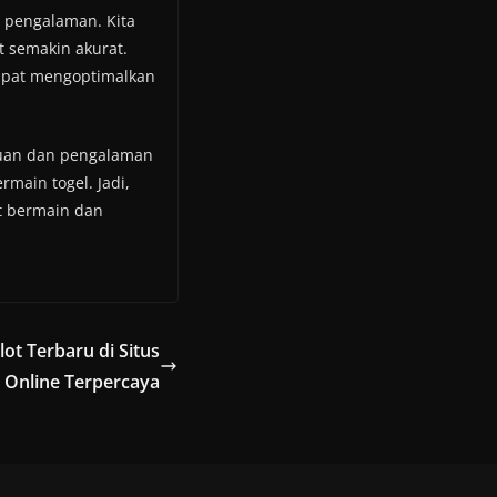
n pengalaman. Kita
t semakin akurat.
 dapat mengoptimalkan
huan dan pengalaman
main togel. Jadi,
t bermain dan
ot Terbaru di Situs
i Online Terpercaya