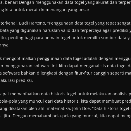
 Ya, benar! Dengan menggunakan data togel yang akurat dan terper
ng kita untuk meraih kemenangan yang besar.
 terkenal, Budi Hartono, “Penggunaan data togel yang tepat sanga
Data yang digunakan haruslah valid dan terpercaya agar prediksi 
 itu, penting bagi para pemain togel untuk memilih sumber data y
nnya.
tuk mengoptimalkan penggunaan data togel adalah dengan menggu
an menggunakan software ini, kita dapat menganalisis data togel d
 software bahkan dilengkapi dengan fitur-fitur canggih seperti m
akurasi prediksi.
a dapat memanfaatkan data historis togel untuk melakukan analisis p
a-pola yang muncul dari data historis, kita dapat membuat predi
yang dikatakan oleh ahli matematika, John Doe, “Data historis toge
si jitu. Dengan memahami pola-pola yang muncul, kita dapat meng