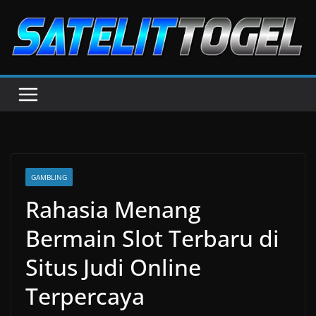
Skip
to
content
GAMBLING
Rahasia Menang
Bermain Slot Terbaru di
Situs Judi Online
Terpercaya