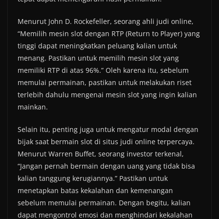
Menurut John D. Rockefeller, seorang ahli judi online,
“Memilih mesin slot dengan RTP (Return to Player) yang
tinggi dapat meningkatkan peluang kalian untuk
menang. Pastikan untuk memilih mesin slot yang
memiliki RTP di atas 96%.” Oleh karena itu, sebelum
memulai permainan, pastikan untuk melakukan riset
terlebih dahulu mengenai mesin slot yang ingin kalian
mainkan.
Selain itu, penting juga untuk mengatur modal dengan
bijak saat bermain slot di situs judi online terpercaya.
Menurut Warren Buffet, seorang investor terkenal,
“Jangan pernah bermain dengan uang yang tidak bisa
kalian tanggung kerugiannya.” Pastikan untuk
menetapkan batas kekalahan dan kemenangan
sebelum memulai permainan. Dengan begitu, kalian
dapat mengontrol emosi dan menghindari kekalahan