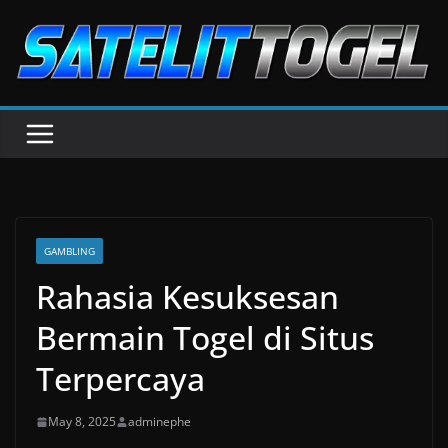
Skip
to
content
GAMBLING
Rahasia Kesuksesan
Bermain Togel di Situs
Terpercaya
May 8, 2025
adminephe