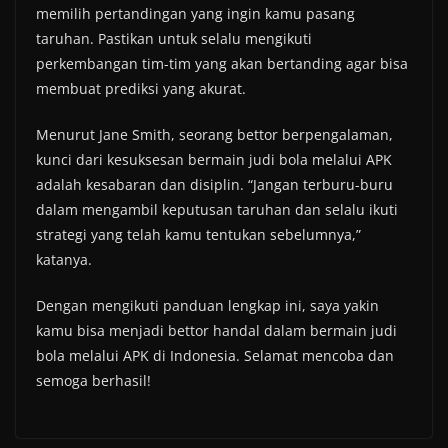
memilih pertandingan yang ingin kamu pasang
taruhan. Pastikan untuk selalu mengikuti
perkembangan tim-tim yang akan bertanding agar bisa
membuat prediksi yang akurat.
Menurut Jane Smith, seorang bettor berpengalaman,
kunci dari kesuksesan bermain judi bola melalui APK
adalah kesabaran dan disiplin. “Jangan terburu-buru
dalam mengambil keputusan taruhan dan selalu ikuti
strategi yang telah kamu tentukan sebelumnya,”
katanya.
Dengan mengikuti panduan lengkap ini, saya yakin
kamu bisa menjadi bettor handal dalam bermain judi
bola melalui APK di Indonesia. Selamat mencoba dan
semoga berhasil!