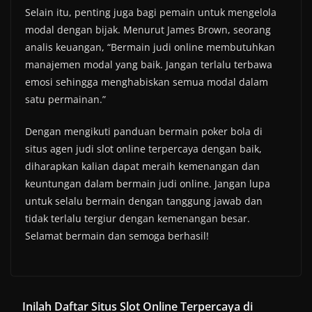
Selain itu, penting juga bagi pemain untuk mengelola
modal dengan bijak. Menurut James Brown, seorang
analis keuangan, “Bermain judi online membutuhkan
manajemen modal yang baik. Jangan terlalu terbawa
emosi sehingga menghabiskan semua modal dalam
satu permainan.”
Dengan mengikuti panduan bermain poker bola di
situs agen judi slot online terpercaya dengan baik,
diharapkan kalian dapat meraih kemenangan dan
keuntungan dalam bermain judi online. Jangan lupa
untuk selalu bermain dengan tanggung jawab dan
tidak terlalu tergiur dengan kemenangan besar.
Selamat bermain dan semoga berhasil!
Inilah Daftar Situs Slot Online Terpercaya di