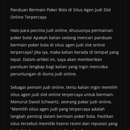
Panduan Bermain Poker Bola di Situs Agen Judi Slot
Online Terpercaya
Halo para pecinta judi online, khususnya permainan
poker bola! Apakah kalian sedang mencari panduan
bermain poker bola di situs agen judi slot online
terpercaya? Jika iya, maka kalian berada di tempat yang
tepat. Dalam artikel ini, saya akan memberikan
panduan lengkap bagi kalian yang ingin mencoba
peruntungan di dunia judi online.
Sebagai pemain judi online, tentu kalian ingin memilih
situs agen judi slot online terpercaya untuk bermain.
Menurut David Schwartz, seorang pakar judi online,
“Memilih situs agen judi yang terpercaya adalah
langkah penting dalam bermain poker bola. Pastikan
situs tersebut memiliki lisensi resmi dan reputasi yang