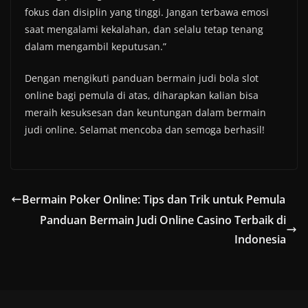
fokus dan disiplin yang tinggi. Jangan terbawa emosi
saat mengalami kekalahan, dan selalu tetap tenang
dalam mengambil keputusan.”
Dengan mengikuti panduan bermain judi bola slot
online bagi pemula di atas, diharapkan kalian bisa
meraih kesuksesan dan keuntungan dalam bermain
judi online. Selamat mencoba dan semoga berhasil!
Bermain Poker Online: Tips dan Trik untuk Pemula
Panduan Bermain Judi Online Casino Terbaik di
Indonesia