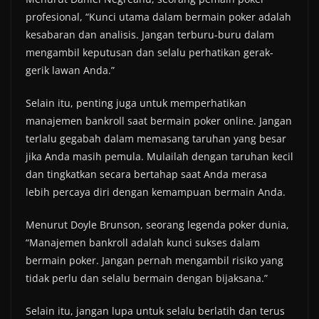
profesional, “Kunci utama dalam bermain poker adalah
kesabaran dan analisis. Jangan terburu-buru dalam
mengambil keputusan dan selalu perhatikan gerak-
gerik lawan Anda.”
Selain itu, penting juga untuk memperhatikan
manajemen bankroll saat bermain poker online. Jangan
terlalu gegabah dalam memasang taruhan yang besar
jika Anda masih pemula. Mulailah dengan taruhan kecil
dan tingkatkan secara bertahap saat Anda merasa
lebih percaya diri dengan kemampuan bermain Anda.
Menurut Doyle Brunson, seorang legenda poker dunia,
“Manajemen bankroll adalah kunci sukses dalam
bermain poker. Jangan pernah mengambil risiko yang
tidak perlu dan selalu bermain dengan bijaksana.”
Selain itu, jangan lupa untuk selalu berlatih dan terus