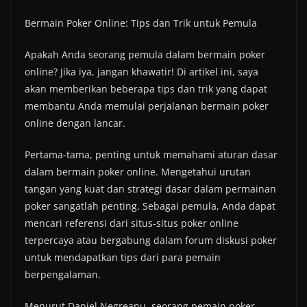
Bermain Poker Online: Tips dan Trik untuk Pemula
Apakah Anda seorang pemula dalam bermain poker
online? Jika iya, jangan khawatir! Di artikel ini, saya
akan memberikan beberapa tips dan trik yang dapat
membantu Anda memulai perjalanan bermain poker
online dengan lancar.
Pertama-tama, penting untuk memahami aturan dasar
dalam bermain poker online. Mengetahui urutan
tangan yang kuat dan strategi dasar dalam permainan
poker sangatlah penting. Sebagai pemula, Anda dapat
mencari referensi dari situs-situs poker online
terpercaya atau bergabung dalam forum diskusi poker
untuk mendapatkan tips dari para pemain
berpengalaman.
Menurut Daniel Negreanu, seorang pemain poker