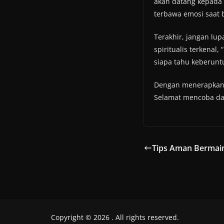
akan datang kepada 
terbawa emosi saat 
Terakhir, jangan lup
spiritualis terkenal
siapa tahu keberunt
Dengan menerapkan t
Selamat mencoba da
Tips Aman Bermain
Copyright © 2026
. All rights reserved.