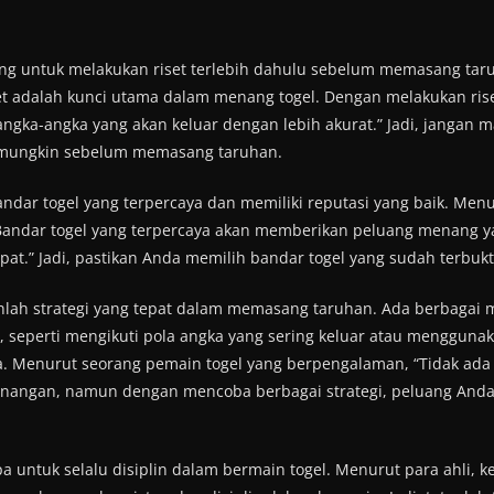
ng untuk melakukan riset terlebih dahulu sebelum memasang tar
iset adalah kunci utama dalam menang togel. Dengan melakukan ris
ngka-angka yang akan keluar dengan lebih akurat.” Jadi, jangan 
 mungkin sebelum memasang taruhan.
 bandar togel yang terpercaya dan memiliki reputasi yang baik. Men
 “Bandar togel yang terpercaya akan memberikan peluang menang y
t.” Jadi, pastikan Anda memilih bandar togel yang sudah terbukti
nlah strategi yang tepat dalam memasang taruhan. Ada berbagai 
 seperti mengikuti pola angka yang sering keluar atau mengguna
 Menurut seorang pemain togel yang berpengalaman, “Tidak ada s
nangan, namun dengan mencoba berbagai strategi, peluang And
upa untuk selalu disiplin dalam bermain togel. Menurut para ahli,