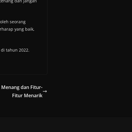
 tenang dan jangan
 oleh seorang
erharap yang baik,
di tahun 2022.
 Menang dan Fitur-
Fitur Menarik