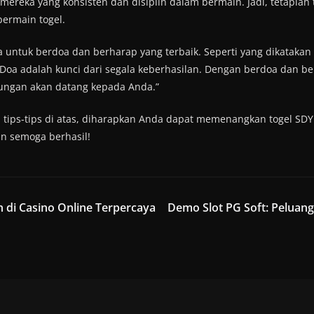
mereka yang konsisten dan disiplin dalam bermain. Jadi, tetaplah
bermain togel.
a untuk berdoa dan berharap yang terbaik. Seperti yang dikatakan
, “Doa adalah kunci dari segala keberhasilan. Dengan berdoa dan b
ungan akan datang kepada Anda.”
ips-tips di atas, diharapkan Anda dapat memenangkan togel SDY 
n semoga berhasil!
 di Casino Online Terpercaya
Demo Slot PG Soft: Peluang