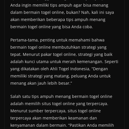
Anda ingin memiliki tips ampuh agar bisa menang
dalam bermain togel online, bukan? Nah, kali ini saya
akan memberikan beberapa tips ampuh menang
bermain togel online yang bisa Anda coba.
Pertama-tama, penting untuk memahami bahwa
bermain togel online membutuhkan strategi yang
tepat. Menurut pakar togel online, strategi yang baik
adalah kunci utama untuk meraih kemenangan. Seperti
yang dikatakan oleh Ahli Togel Indonesia, “Dengan
memiliki strategi yang matang, peluang Anda untuk
menang akan jauh lebih besar.”
Salah satu tips ampuh menang bermain togel online
adalah memilih situs togel online yang terpercaya.
Menurut sumber terpercaya, situs togel online
terpercaya akan memberikan keamanan dan
kenyamanan dalam bermain. “Pastikan Anda memilih