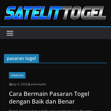
Skip
to
content
pasaran togel
GAMBLING
July 9, 2026
adminephe
Cara Bermain Pasaran Togel
dengan Baik dan Benar