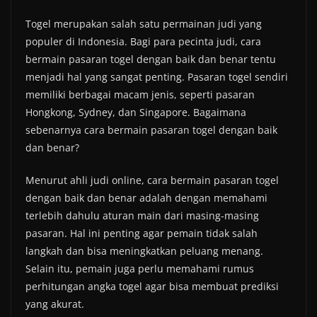
Togel merupakan salah satu permainan judi yang
populer di Indonesia. Bagi para pecinta judi, cara
bermain pasaran togel dengan baik dan benar tentu
menjadi hal yang sangat penting. Pasaran togel sendiri
memiliki berbagai macam jenis, seperti pasaran
Hongkong, Sydney, dan Singapore. Bagaimana
sebenarnya cara bermain pasaran togel dengan baik
dan benar?
Menurut ahli judi online, cara bermain pasaran togel
dengan baik dan benar adalah dengan memahami
terlebih dahulu aturan main dari masing-masing
pasaran. Hal ini penting agar pemain tidak salah
langkah dan bisa meningkatkan peluang menang.
Selain itu, pemain juga perlu memahami rumus
perhitungan angka togel agar bisa membuat prediksi
yang akurat.