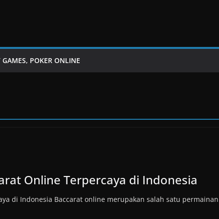
V GAMES, POKER ONLINE
rat Online Terpercaya di Indonesia
ya di Indonesia Baccarat online merupakan salah satu permainan 