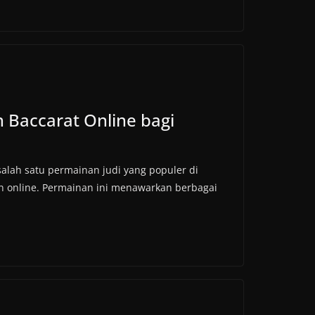
 Baccarat Online bagi
alah satu permainan judi yang populer di
 online. Permainan ini menawarkan berbagai