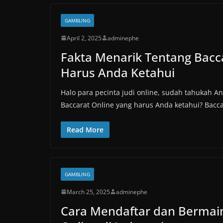
GAMBLING
April 2, 2025
adminephe
Fakta Menarik Tentang Bacc
Harus Anda Ketahui
Halo para pecinta judi online, sudah tahukah A
Baccarat Online yang harus Anda ketahui? Bacc
Read More
GAMBLING
March 25, 2025
adminephe
Cara Mendaftar dan Bermai