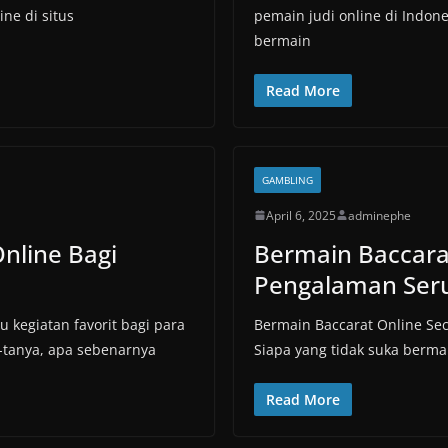
ne di situs
pemain judi online di Indon
bermain
Read More
GAMBLING
April 6, 2025
adminephe
nline Bagi
Bermain Baccarat
Pengalaman Ser
u kegiatan favorit bagi para
Bermain Baccarat Online Se
a-tanya, apa sebenarnya
Siapa yang tidak suka bermain
Read More