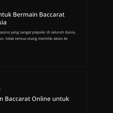
untuk Bermain Baccarat
sia
asino yang sangat populer di seluruh dunia,
n, tidak semua orang memiliki akses ke
e
 Baccarat Online untuk