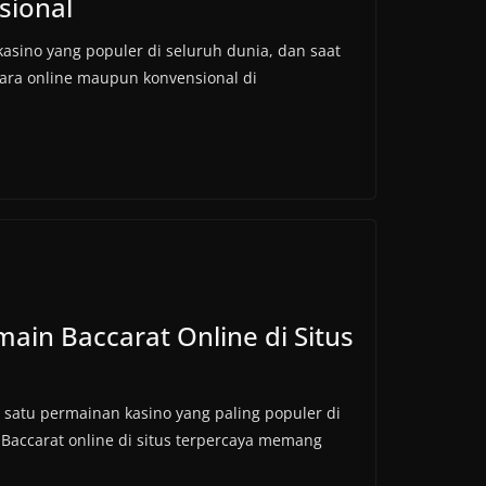
sional
asino yang populer di seluruh dunia, dan saat
cara online maupun konvensional di
in Baccarat Online di Situs
h satu permainan kasino yang paling populer di
Baccarat online di situs terpercaya memang