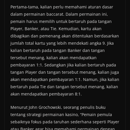
Pertama-tama, kalian perlu memahami aturan dasar
dalam permainan baccarat. Dalam permainan ini,
pemain harus memilih untuk bertaruh pada tangan
Player, Banker, atau Tie. Kemudian, kartu akan
dibagikan dan pemenang akan ditentukan berdasarkan
jumlah total kartu yang lebih mendekati angka 9. Jika
kalian bertaruh pada tangan Banker dan tangan
tersebut menang, kalian akan mendapatkan
pembayaran 1:1. Sedangkan jika kalian bertaruh pada
tangan Player dan tangan tersebut menang, kalian juga
akan mendapatkan pembayaran 1:1. Namun, jika kalian
bertaruh pada Tie dan tangan tersebut menang, kalian
akan mendapatkan pembayaran 8:1.
Menurut John Grochowski, seorang penulis buku
tentang strategi permainan kasino, “Pemain pemula
sebaiknya fokus pada taruhan sederhana seperti Player
atau Banker agar bisa memahami permainan dengan