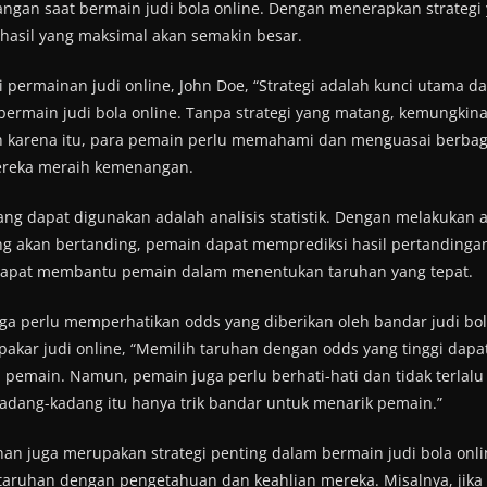
ngan saat bermain judi bola online. Dengan menerapkan strategi 
asil yang maksimal akan semakin besar.
i permainan judi online, John Doe, “Strategi adalah kunci utama 
rmain judi bola online. Tanpa strategi yang matang, kemungkina
h karena itu, para pemain perlu memahami dan menguasai berbaga
reka meraih kemenangan.
yang dapat digunakan adalah analisis statistik. Dengan melakukan ana
ng akan bertanding, pemain dapat memprediksi hasil pertandinga
a dapat membantu pemain dalam menentukan taruhan yang tepat.
juga perlu memperhatikan odds yang diberikan oleh bandar judi bo
 pakar judi online, “Memilih taruhan dengan odds yang tinggi dap
pemain. Namun, pemain juga perlu berhati-hati dan tidak terlalu
 kadang-kadang itu hanya trik bandar untuk menarik pemain.”
han juga merupakan strategi penting dalam bermain judi bola onli
taruhan dengan pengetahuan dan keahlian mereka. Misalnya, jik