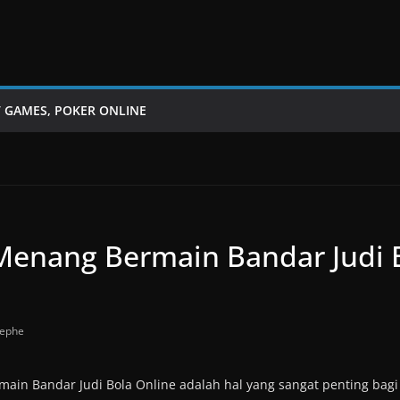
V GAMES, POKER ONLINE
 Menang Bermain Bandar Judi 
ephe
main Bandar Judi Bola Online adalah hal yang sangat penting bag