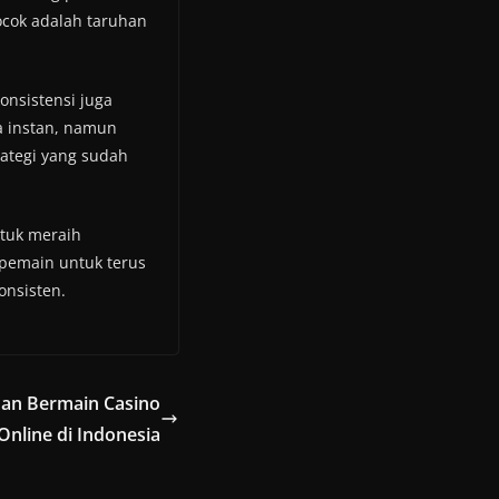
ocok adalah taruhan
onsistensi juga
a instan, namun
ategi yang sudah
tuk meraih
 pemain untuk terus
onsisten.
an Bermain Casino
Online di Indonesia