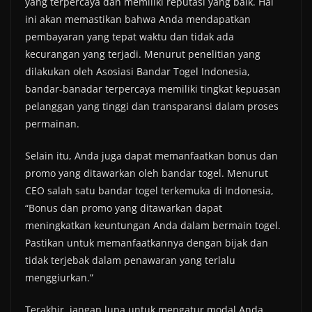
yang terpercaya dan memiliki reputasi yang baik. Hal
ini akan memastikan bahwa Anda mendapatkan
pembayaran yang tepat waktu dan tidak ada
kecurangan yang terjadi. Menurut penelitian yang
dilakukan oleh Asosiasi Bandar Togel Indonesia,
bandar-banadar terpercaya memiliki tingkat kepuasan
pelanggan yang tinggi dan transparansi dalam proses
permainan.
Selain itu, Anda juga dapat memanfaatkan bonus dan
promo yang ditawarkan oleh bandar togel. Menurut
CEO salah satu bandar togel terkemuka di Indonesia,
“Bonus dan promo yang ditawarkan dapat
meningkatkan keuntungan Anda dalam bermain togel.
Pastikan untuk memanfaatkannya dengan bijak dan
tidak terjebak dalam penawaran yang terlalu
menggiurkan.”
Terakhir, jangan lupa untuk mengatur modal Anda