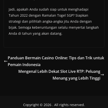
Jadi, apakah Anda sudah siap untuk menghadapi
Tahun 2022 dengan Ramalan Togel SGP? Siapkan
strategi dan pilihlah angka-angka jitu Anda dengan
bijak. Semoga keberuntungan selalu menyertai langkah
Anda di tahun yang akan datang.
Panduan Bermain Casino Online: Tips dan Trik untuk
Pemain Indonesia
Mengenal Lebih Dekat Slot Live RTP: Peluang
Menang yang Lebih Tinggi
Copyright © 2026
. All rights reserved.