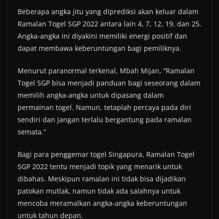
Beberapa angka jitu yang diprediksi akan keluar dalam
Ramalan Togel SGP 2022 antara lain 4, 7, 12, 19, dan 25.
Angka-angka ini diyakini memiliki energi positif dan
dapat membawa keberuntungan bagi pemiliknya.
Menurut paranormal terkenal, Mbah Mijan, “Ramalan
Togel SGP bisa menjadi panduan bagi seseorang dalam
memilih angka-angka untuk dipasang dalam
permainan togel. Namun, tetaplah percaya pada diri
sendiri dan jangan terlalu bergantung pada ramalan
semata.”
Bagi para penggemar togel Singapura, Ramalan Togel
SGP 2022 tentu menjadi topik yang menarik untuk
dibahas. Meskipun ramalan ini tidak bisa dijadikan
patokan mutlak, namun tidak ada salahnya untuk
mencoba meramalkan angka-angka keberuntungan
untuk tahun depan.