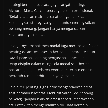
strategi bermain baccarat juga sangat penting.
Menurut Maria Garcia, seorang pemain profesional,
“Ketahui aturan main baccarat dengan baik dan
kembangkan strategi yang tepat untuk meningkatkan
peluang menang. Jangan hanya mengandalkan
keberuntungan semata.”
Selanjutnya, manajemen modal juga merupakan faktor
penting dalam kesuksesan bermain baccarat. Menurut
David Johnson, seorang pengusaha sukses, “Selalu
tetap disiplin dalam mengelola modal saat bermain
baccarat. Jangan terbawa emosi dan terus menerus
bertaruh tanpa perhitungan yang matang.”
Selain itu, penting juga untuk mengendalikan emosi
saat bermain baccarat. Menurut Sarah Lee, seorang
psikolog, “Jangan biarkan emosi seperti keserakahan
atau ketakutan mengendalikan diri saat bermain