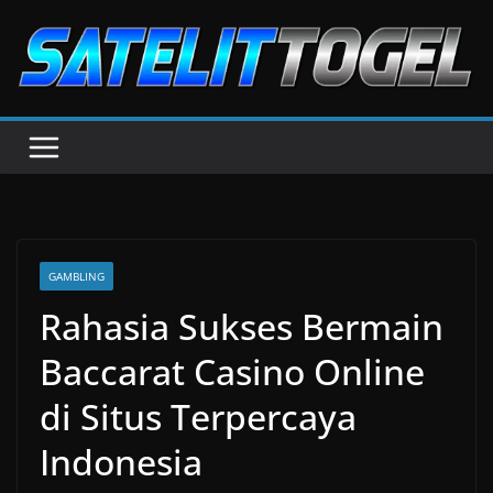
Skip
to
content
GAMBLING
Rahasia Sukses Bermain
Baccarat Casino Online
di Situs Terpercaya
Indonesia