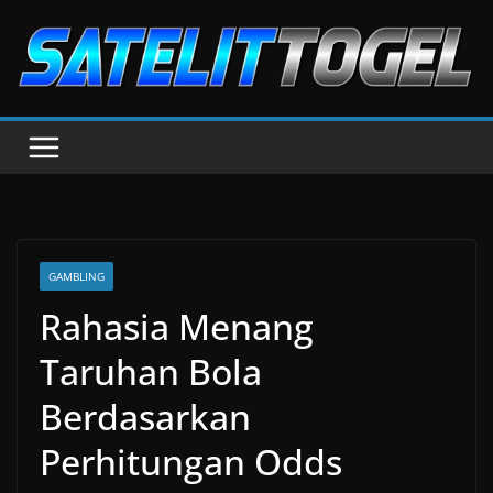
Skip
to
content
GAMBLING
Rahasia Menang
Taruhan Bola
Berdasarkan
Perhitungan Odds