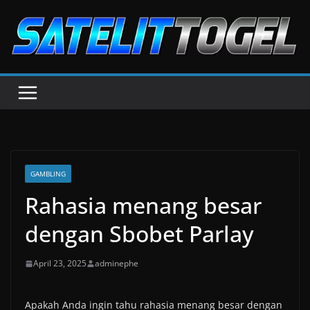
Skip
to
content
GAMBLING
Rahasia menang besar
dengan Sbobet Parlay
April 23, 2025
adminephe
Apakah Anda ingin tahu rahasia menang besar dengan