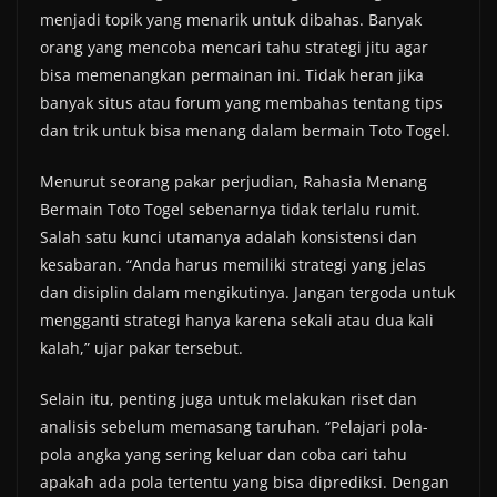
menjadi topik yang menarik untuk dibahas. Banyak
orang yang mencoba mencari tahu strategi jitu agar
bisa memenangkan permainan ini. Tidak heran jika
banyak situs atau forum yang membahas tentang tips
dan trik untuk bisa menang dalam bermain Toto Togel.
Menurut seorang pakar perjudian, Rahasia Menang
Bermain Toto Togel sebenarnya tidak terlalu rumit.
Salah satu kunci utamanya adalah konsistensi dan
kesabaran. “Anda harus memiliki strategi yang jelas
dan disiplin dalam mengikutinya. Jangan tergoda untuk
mengganti strategi hanya karena sekali atau dua kali
kalah,” ujar pakar tersebut.
Selain itu, penting juga untuk melakukan riset dan
analisis sebelum memasang taruhan. “Pelajari pola-
pola angka yang sering keluar dan coba cari tahu
apakah ada pola tertentu yang bisa diprediksi. Dengan