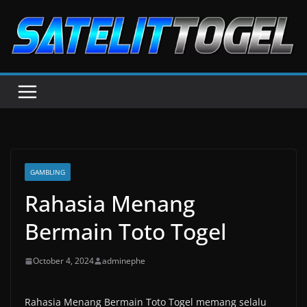
Skip
to
content
GAMBLING
Rahasia Menang
Bermain Toto Togel
October 4, 2024
adminephe
Rahasia Menang Bermain Toto Togel memang selalu