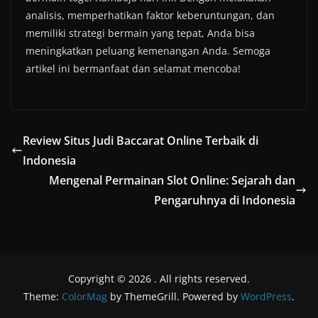
analisis, memperhatikan faktor keberuntungan, dan
memiliki strategi bermain yang tepat, Anda bisa
meningkatkan peluang kemenangan Anda. Semoga
artikel ini bermanfaat dan selamat mencoba!
Review Situs Judi Baccarat Online Terbaik di
Indonesia
Mengenal Permainan Slot Online: Sejarah dan
Pengaruhnya di Indonesia
Copyright © 2026
. All rights reserved.
Theme:
ColorMag
by ThemeGrill. Powered by
WordPress
.