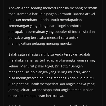
Apakah Anda sedang mencari rahasia menang bermain
togel Kamboja hari ini? Jangan khawatir, karena artikel
ini akan membantu Anda untuk mendapatkan
kemenangan yang diinginkan. Togel Kamboja
merupakan permainan yang populer di Indonesia dan
banyak orang berusaha mencari cara untuk
meningkatkan peluang menang mereka.
Salah satu rahasia yang bisa Anda terapkan adalah
melakukan analisis terhadap angka-angka yang sering
keluar. Menurut pakar togel, Dr. Toto, “Dengan
menganalisis pola angka yang sering muncul, Anda
bisa meningkatkan peluang menang Anda.” Selain itu,
juga penting untuk memperhatikan angka-angka yang
jarang keluar, karena siapa tahu angka tersebut akan
muncul dalam putaran berikutnya.