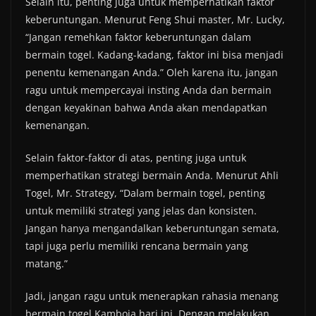
Selain itu, penting juga untuk memperhatikan faktor
keberuntungan. Menurut Feng Shui master, Mr. Lucky,
“Jangan remehkan faktor keberuntungan dalam
bermain togel. Kadang-kadang, faktor ini bisa menjadi
penentu kemenangan Anda.” Oleh karena itu, jangan
ragu untuk mempercayai insting Anda dan bermain
dengan keyakinan bahwa Anda akan mendapatkan
kemenangan.
Selain faktor-faktor di atas, penting juga untuk
memperhatikan strategi bermain Anda. Menurut Ahli
Togel, Mr. Strategy, “Dalam bermain togel, penting
untuk memiliki strategi yang jelas dan konsisten.
Jangan hanya mengandalkan keberuntungan semata,
tapi juga perlu memiliki rencana bermain yang
matang.”
Jadi, jangan ragu untuk menerapkan rahasia menang
bermain togel Kamboja hari ini. Dengan melakukan