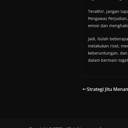
Terakhir, jangan lu
Pengawas Perjudian,
emosi dan menghabis
Jadi, itulah bebera
melakukan riset, me
keberuntungan, dan 
dalam bermain toge
Strategi Jitu Mena