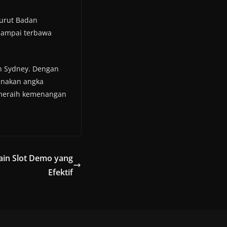
nurut Badan
 sampai terbawa
an Sydney. Dengan
unakan angka
 meraih kemenangan
ain Slot Demo yang
Efektif