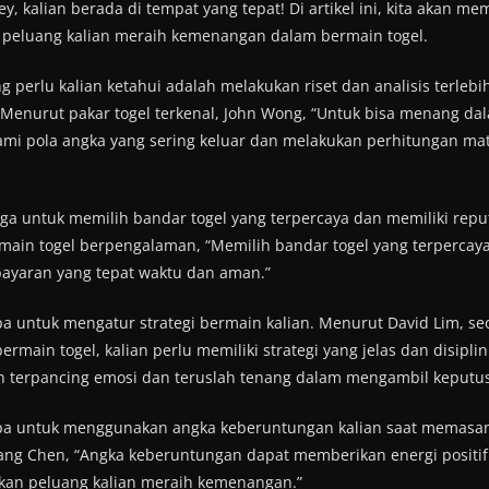
, kalian berada di tempat yang tepat! Di artikel ini, kita akan me
 peluang kalian meraih kemenangan dalam bermain togel.
 perlu kalian ketahui adalah melakukan riset dan analisis terleb
enurut pakar togel terkenal, John Wong, “Untuk bisa menang dal
mi pola angka yang sering keluar dan melakukan perhitungan ma
juga untuk memilih bandar togel yang terpercaya dan memiliki repu
emain togel berpengalaman, “Memilih bandar togel yang terperca
ayaran yang tepat waktu dan aman.”
upa untuk mengatur strategi bermain kalian. Menurut David Lim, seo
rmain togel, kalian perlu memiliki strategi yang jelas dan disipli
n terpancing emosi dan teruslah tenang dalam mengambil keputus
lupa untuk menggunakan angka keberuntungan kalian saat memasa
iang Chen, “Angka keberuntungan dapat memberikan energi positi
kan peluang kalian meraih kemenangan.”