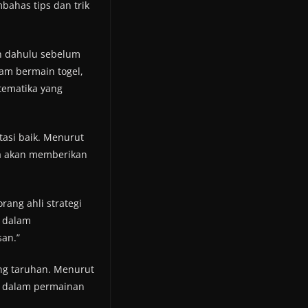
mbahas tips dan trik
ih dahulu sebelum
am bermain togel,
tematika yang
tasi baik. Menurut
ya akan memberikan
rang ahli strategi
n dalam
an.”
ng taruhan. Menurut
f dalam permainan