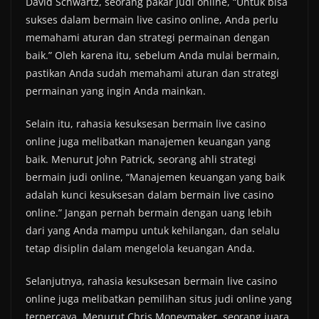
David Schwartz, seorang pakar judi online, “Untuk bisa
sukses dalam bermain live casino online, Anda perlu
memahami aturan dan strategi permainan dengan
baik.” Oleh karena itu, sebelum Anda mulai bermain,
pastikan Anda sudah memahami aturan dan strategi
permainan yang ingin Anda mainkan.
Selain itu, rahasia kesuksesan bermain live casino
online juga melibatkan manajemen keuangan yang
baik. Menurut John Patrick, seorang ahli strategi
bermain judi online, “Manajemen keuangan yang baik
adalah kunci kesuksesan dalam bermain live casino
online.” Jangan pernah bermain dengan uang lebih
dari yang Anda mampu untuk kehilangan, dan selalu
tetap disiplin dalam mengelola keuangan Anda.
Selanjutnya, rahasia kesuksesan bermain live casino
online juga melibatkan pemilihan situs judi online yang
terpercaya. Menurut Chris Moneymaker, seorang juara