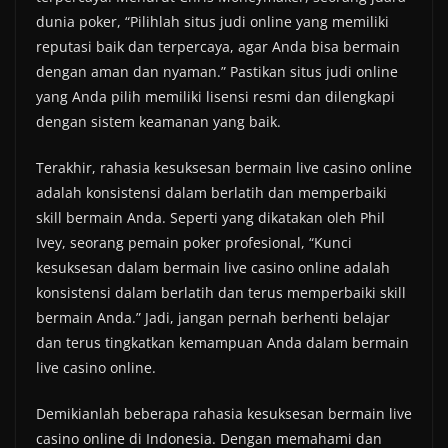
dunia poker, “Pilihlah situs judi online yang memiliki
reputasi baik dan terpercaya, agar Anda bisa bermain
dengan aman dan nyaman.” Pastikan situs judi online
yang Anda pilih memiliki lisensi resmi dan dilengkapi
dengan sistem keamanan yang baik.
Terakhir, rahasia kesuksesan bermain live casino online
adalah konsistensi dalam berlatih dan memperbaiki
skill bermain Anda. Seperti yang dikatakan oleh Phil
Ivey, seorang pemain poker profesional, “Kunci
kesuksesan dalam bermain live casino online adalah
konsistensi dalam berlatih dan terus memperbaiki skill
bermain Anda.” Jadi, jangan pernah berhenti belajar
dan terus tingkatkan kemampuan Anda dalam bermain
live casino online.
Demikianlah beberapa rahasia kesuksesan bermain live
casino online di Indonesia. Dengan memahami dan