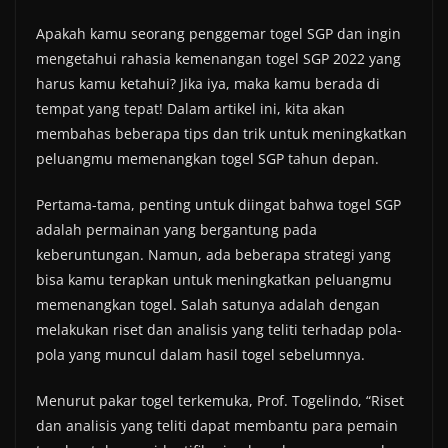
Apakah kamu seorang penggemar togel SGP dan ingin
mengetahui rahasia kemenangan togel SGP 2022 yang
harus kamu ketahui? Jika iya, maka kamu berada di
tempat yang tepat! Dalam artikel ini, kita akan
membahas beberapa tips dan trik untuk meningkatkan
peluangmu memenangkan togel SGP tahun depan.
Pertama-tama, penting untuk diingat bahwa togel SGP
adalah permainan yang bergantung pada
keberuntungan. Namun, ada beberapa strategi yang
bisa kamu terapkan untuk meningkatkan peluangmu
memenangkan togel. Salah satunya adalah dengan
melakukan riset dan analisis yang teliti terhadap pola-
pola yang muncul dalam hasil togel sebelumnya.
Menurut pakar togel terkemuka, Prof. Togelindo, “Riset
dan analisis yang teliti dapat membantu para pemain