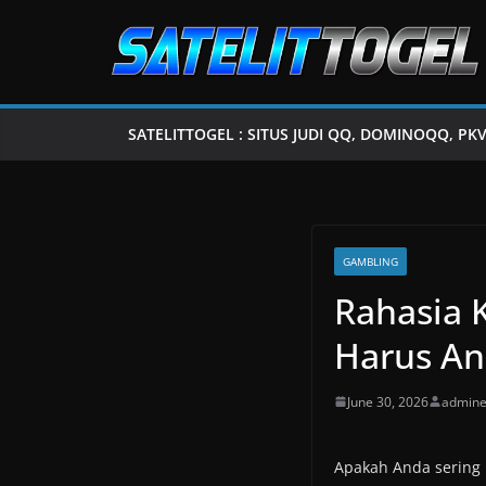
Skip
to
content
SATELITTOGEL : SITUS JUDI QQ, DOMINOQQ, PK
GAMBLING
Rahasia 
Harus An
June 30, 2026
admin
Apakah Anda sering 