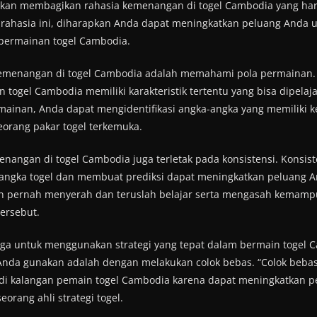
a akan membagikan rahasia kemenangan di togel Cambodia yang har
rahasia ini, diharapkan Anda dapat meningkatkan peluang Anda 
ermainan togel Cambodia.
 kemenangan di togel Cambodia adalah memahami pola permainan.
n togel Cambodia memiliki karakteristik tertentu yang bisa dipelaj
ainan, Anda dapat mengidentifikasi angka-angka yang memiliki 
seorang pakar togel terkemuka.
menangan di togel Cambodia juga terletak pada konsistensi. Konsis
angka togel dan membuat prediksi dapat meningkatkan peluang 
n pernah menyerah dan teruslah belajar serta mengasah kemampu
ersebut.
 juga untuk menggunakan strategi yang tepat dalam bermain togel 
 Anda gunakan adalah dengan melakukan colok bebas. “Colok beba
di kalangan pemain togel Cambodia karena dapat meningkatkan p
eorang ahli strategi togel.