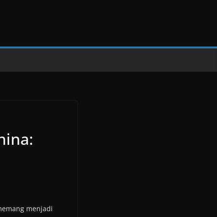
hina:
a memang menjadi