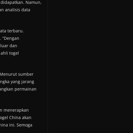
a didapatkan. Namun,
n analisis data
ata terbaru.
. “Dengan
eluar dan
ahli togel
a. Menurut sumber
angka yang jarang
nangkan permainan
gan menerapkan
ogel China akan
hina ini. Semoga