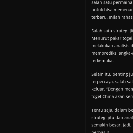
salah satu permaina
untuk bisa memenangk
terbaru. Inilah rah
Salah satu strategi 
Menurut pakar togel
melakukan analisis 
memprediksi angka-an
terkemuka.
Selain itu, penting
terpercaya, salah sa
keluar. “Dengan me
togel China akan se
Tentu saja, dalam b
strategi jitu dan a
semakin besar. Jadi
berhasil!