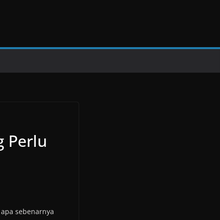
g Perlu
i, apa sebenarnya