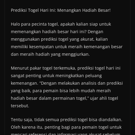
Prediksi Togel Hari Ini: Menangkan Hadiah Besar!
Halo para pecinta togel, apakah kalian siap untuk
memenangkan hadiah besar hari ini? Dengan
menggunakan prediksi togel yang akurat, kalian
memiliki kesempatan untuk meraih kemenangan besar
dan meraih hadiah yang menggiurkan.
Menurut pakar togel terkemuka, prediksi togel hari ini
sangat penting untuk meningkatkan peluang
kemenangan. “Dengan melakukan analisis dan prediksi
yang baik, para pemain bisa lebih mudah meraih
hadiah besar dalam permainan togel,” ujar ahli togel
tersebut.
Tentu saja, tidak semua prediksi togel bisa diandalkan.
Oleh karena itu, penting bagi para pemain togel untuk
mencari referensi dan informasi yang akurat sebelum