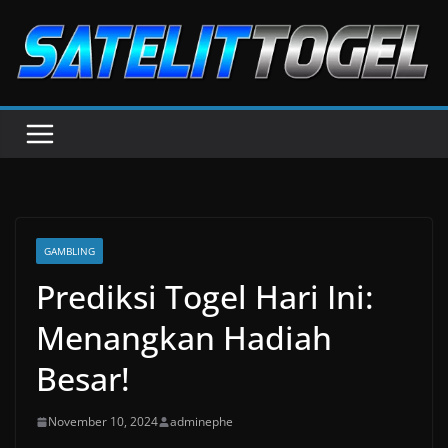
Skip
to
content
GAMBLING
Prediksi Togel Hari Ini:
Menangkan Hadiah
Besar!
November 10, 2024
adminephe