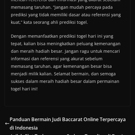
memasang taruhan. “Jangan mudah percaya pada
prediksi yang tidak memiliki dasar atau referensi yang
kuat,” kata seorang ahli prediksi togel.
Dengan memanfaatkan prediksi togel hari ini yang
tepat, kalian bisa meningkatkan peluang kemenangan
dan meraih hadiah besar. Jangan ragu untuk mencari
informasi dan referensi yang akurat sebelum
memasang taruhan, agar kemenangan besar bisa
menjadi milik kalian. Selamat bermain, dan semoga
sukses dalam meraih hadiah besar dalam permainan
togel hari ini!
Panduan Bermain Judi Baccarat Online Terpercaya
di Indonesia