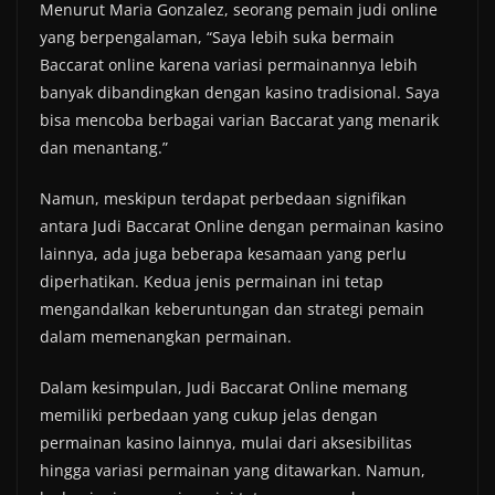
Menurut Maria Gonzalez, seorang pemain judi online
yang berpengalaman, “Saya lebih suka bermain
Baccarat online karena variasi permainannya lebih
banyak dibandingkan dengan kasino tradisional. Saya
bisa mencoba berbagai varian Baccarat yang menarik
dan menantang.”
Namun, meskipun terdapat perbedaan signifikan
antara Judi Baccarat Online dengan permainan kasino
lainnya, ada juga beberapa kesamaan yang perlu
diperhatikan. Kedua jenis permainan ini tetap
mengandalkan keberuntungan dan strategi pemain
dalam memenangkan permainan.
Dalam kesimpulan, Judi Baccarat Online memang
memiliki perbedaan yang cukup jelas dengan
permainan kasino lainnya, mulai dari aksesibilitas
hingga variasi permainan yang ditawarkan. Namun,