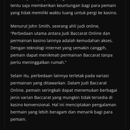
tentu saja memberikan keuntungan bagi para pemain
yang tidak memiliki waktu luang untuk pergi ke kasino.
Menurut John Smith, seorang ahli judi online,
“Perbedaan utama antara Judi Baccarat Online dan
permainan kasino lainnya adalah kemudahan akses.
Dengan teknologi internet yang semakin canggih,
pemain dapat menikmati permainan Baccarat tanpa
perlu meninggalkan rumah.”
Selain itu, perbedaan lainnya terletak pada variasi
permainan yang ditawarkan. Dalam Judi Baccarat
Online, pemain seringkali dapat menemukan berbagai
jenis varian Baccarat yang mungkin tidak tersedia di
kasino konvensional. Hal ini menciptakan pengalaman
bermain yang lebih beragam dan menarik bagi para
pemain.