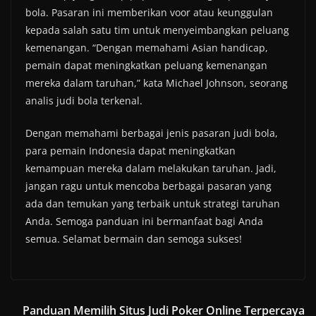
bola. Pasaran ini memberikan voor atau keunggulan
kepada salah satu tim untuk menyeimbangkan peluang
kemenangan. “Dengan memahami Asian handicap,
pemain dapat meningkatkan peluang kemenangan
mereka dalam taruhan,” kata Michael Johnson, seorang
analis judi bola terkenal.
Dengan memahami berbagai jenis pasaran judi bola,
para pemain Indonesia dapat meningkatkan
kemampuan mereka dalam melakukan taruhan. Jadi,
jangan ragu untuk mencoba berbagai pasaran yang
ada dan temukan yang terbaik untuk strategi taruhan
Anda. Semoga panduan ini bermanfaat bagi Anda
semua. Selamat bermain dan semoga sukses!
Panduan Memilih Situs Judi Poker Online Terpercaya