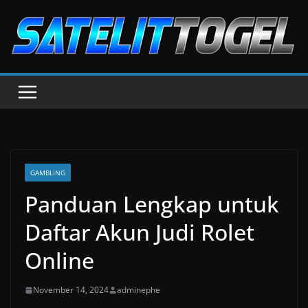
Skip
to
content
GAMBLING
Panduan Lengkap untuk
Daftar Akun Judi Rolet
Online
November 14, 2024
adminephe