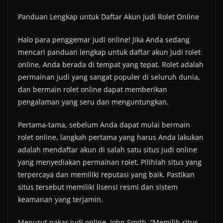
Panduan Lengkap untuk Daftar Akun Judi Rolet Online
Halo para penggemar judi online! Jika Anda sedang
mencari panduan lengkap untuk daftar akun judi rolet
online, Anda berada di tempat yang tepat. Rolet adalah
permainan judi yang sangat populer di seluruh dunia,
dan bermain rolet online dapat memberikan
pengalaman yang seru dan menguntungkan.
Pertama-tama, sebelum Anda dapat mulai bermain
rolet online, langkah pertama yang harus Anda lakukan
adalah mendaftar akun di salah satu situs judi online
yang menyediakan permainan rolet. Pilihlah situs yang
terpercaya dan memiliki reputasi yang baik. Pastikan
situs tersebut memiliki lisensi resmi dan sistem
keamanan yang terjamin.
Menurut pakar judi online, John Smith, “Memilih situs