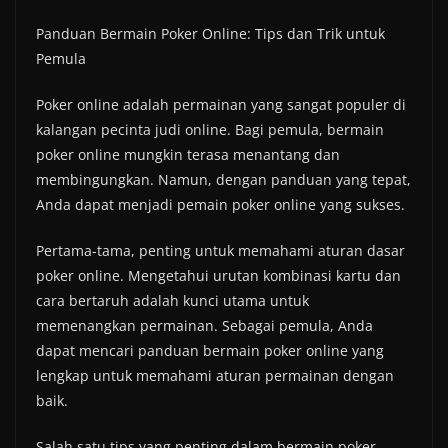
Panduan Bermain Poker Online: Tips dan Trik untuk
Pemula
Poker online adalah permainan yang sangat populer di
kalangan pecinta judi online. Bagi pemula, bermain
poker online mungkin terasa menantang dan
membingungkan. Namun, dengan panduan yang tepat,
Anda dapat menjadi pemain poker online yang sukses.
Pertama-tama, penting untuk memahami aturan dasar
poker online. Mengetahui urutan kombinasi kartu dan
cara bertaruh adalah kunci utama untuk
memenangkan permainan. Sebagai pemula, Anda
dapat mencari panduan bermain poker online yang
lengkap untuk memahami aturan permainan dengan
baik.
Salah satu tips yang penting dalam bermain poker