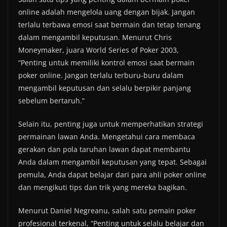
online adalah mengelola uang dengan bijak. Jangan
terlalu terbawa emosi saat bermain dan tetap tenang
dalam mengambil keputusan. Menurut Chris
Moneymaker, juara World Series of Poker 2003,
“Penting untuk memiliki kontrol emosi saat bermain
poker online. Jangan terlalu terburu-buru dalam
mengambil keputusan dan selalu berpikir panjang
sebelum bertaruh.”
Selain itu, penting juga untuk memperhatikan strategi
permainan lawan Anda. Mengetahui cara membaca
gerakan dan pola taruhan lawan dapat membantu
Anda dalam mengambil keputusan yang tepat. Sebagai
pemula, Anda dapat belajar dari para ahli poker online
dan mengikuti tips dan trik yang mereka bagikan.
Menurut Daniel Negreanu, salah satu pemain poker
profesional terkenal, “Penting untuk selalu belajar dan