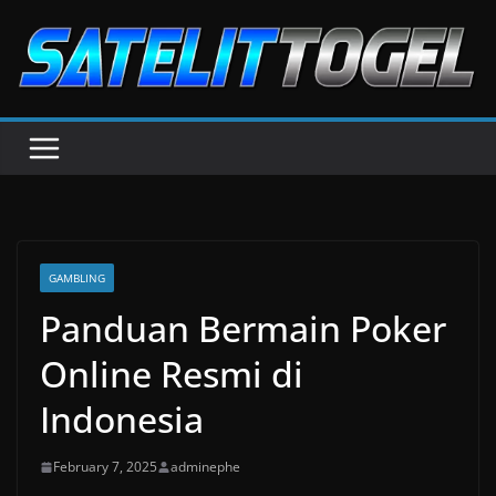
Skip
to
content
GAMBLING
Panduan Bermain Poker
Online Resmi di
Indonesia
February 7, 2025
adminephe