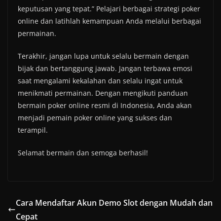
keputusan yang tepat.” Pelajari berbagai strategi poker
online dan latihlah kemampuan Anda melalui berbagai
permainan.
Terakhir, jangan lupa untuk selalu bermain dengan
bijak dan bertanggung jawab. Jangan terbawa emosi
saat mengalami kekalahan dan selalu ingat untuk
menikmati permainan. Dengan mengikuti panduan
bermain poker online resmi di Indonesia, Anda akan
menjadi pemain poker online yang sukses dan
terampil.
Selamat bermain dan semoga berhasil!
Cara Mendaftar Akun Demo Slot dengan Mudah dan
Cepat