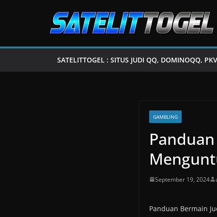
Skip
to
content
SATELITTOGEL : SITUS JUDI QQ, DOMINOQQ, PK
GAMBLING
Panduan 
Mengunt
September 19, 2024
Panduan Bermain Ju