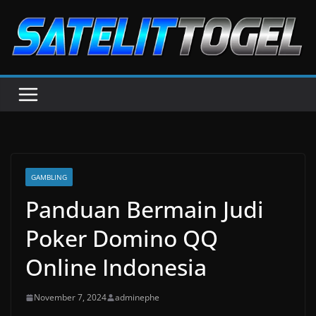
Skip
to
content
GAMBLING
Panduan Bermain Judi
Poker Domino QQ
Online Indonesia
November 7, 2024
adminephe