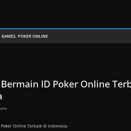
V GAMES, POKER ONLINE
Bermain ID Poker Online Terb
a
ephe
Poker Online Terbaik di Indonesia