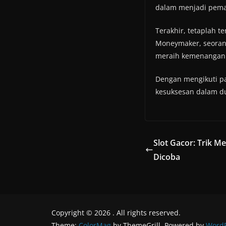
dalam menjadi pemai
Terakhir, tetaplah 
Moneymaker, seorang
meraih kemenangan 
Dengan mengikuti pa
kesuksesan dalam du
Slot Gacor: Trik 
Dicoba
Copyright © 2026
. All rights reserved.
Theme:
ColorMag
by ThemeGrill. Powered by
WordP