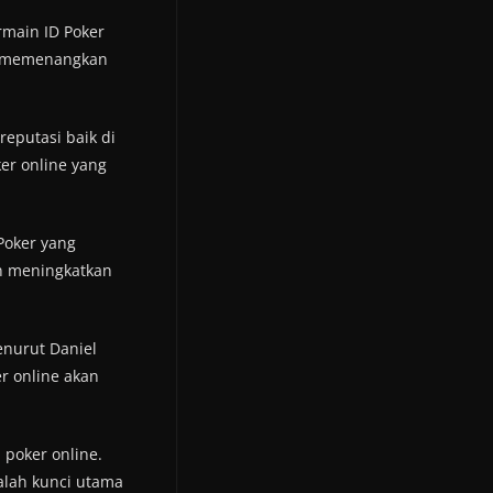
rmain ID Poker
tuk memenangkan
reputasi baik di
er online yang
 Poker yang
an meningkatkan
enurut Daniel
r online akan
poker online.
alah kunci utama