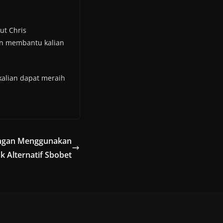
ut Chris
an membantu kalian
kalian dapat meraih
engan Menggunakan
nk Alternatif Sbobet