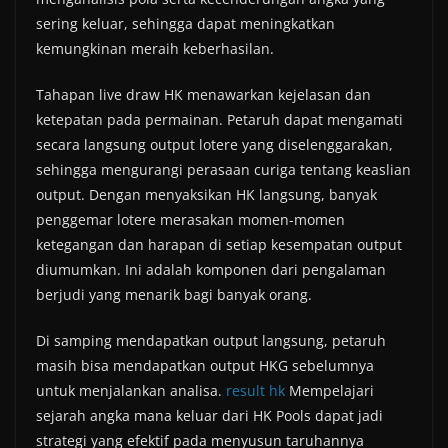
sering keluar, sehingga dapat meningkatkan
kemungkinan meraih keberhasilan.
Tahapan live draw HK menawarkan kejelasan dan
ketepatan pada permainan. Petaruh dapat mengamati
secara langsung output lotere yang diselenggarakan,
sehingga mengurangi perasaan curiga tentang keaslian
output. Dengan menyaksikan HK langsung, banyak
penggemar lotere merasakan momen-momen
ketegangan dan harapan di setiap kesempatan output
diumumkan. Ini adalah komponen dari pengalaman
berjudi yang menarik bagi banyak orang.
Di samping mendapatkan output langsung, petaruh
masih bisa mendapatkan output HKG sebelumnya
untuk menjalankan analisa.
result hk
Mempelajari
sejarah angka mana keluar dari HK Pools dapat jadi
strategi yang efektif pada menyusun taruhannya