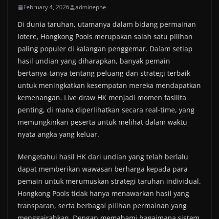
February 4, 2026
adminephe
Di dunia taruhan, utamanya dalam bidang permainan
lotere, Hongkong Pools merupakan salah satu pilihan
paling populer di kalangan penggemar. Dalam setiap
hasil undian yang diharapkan, banyak pemain
bertanya-tanya tentang peluang dan strategi terbaik
untuk meningkatkan kesempatan mereka mendapatkan
kemenangan. Live draw HK menjadi momen fasilita
penting, di mana diperlihatkan secara real-time, yang
memungkinkan peserta untuk melihat dalam waktu
nyata angka yang keluar.
Mengetahui hasil HK dari undian yang telah berlalu
dapat memberikan wawasan berharga kepada para
pemain untuk merumuskan strategi taruhan individual.
Hongkong Pools tidak hanya menawarkan hasil yang
transparan, serta berbagai pilihan permainan yang
menggairahkan. Dengan memahami bagaimana sistem