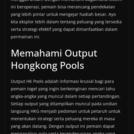
ini beroperasi, pemain bisa merancang pendekatan
yang lebih pintar untuk mengejar hadiah besar. Ayo
kita eksplor lebih dalam tentang peluang yang tersedia
serta strategi efektif yang dapat dimanfaatkan dalam
permainan ini.
Memahami Output
Hongkong Pools
Output HK Pools adalah informasi krusial bagi para
pemain togel yang ingin berkeinginan mencari tahu
angka-angka yang muncul dalam setiap pertandingan.
Setiap output yang ditampilkan muncul pada undian
langsung HKG menjadi pedoman untuk petaruh untuk
menentukan strategi serta peluang mereka di masa
yang akan datang. Dengan output ini pemain dapat
menganalisis pola serta kecenderungan angka yang