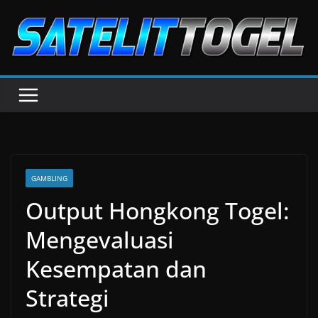
Skip
to
content
GAMBLING
Output Hongkong Togel:
Mengevaluasi
Kesempatan dan
Strategi