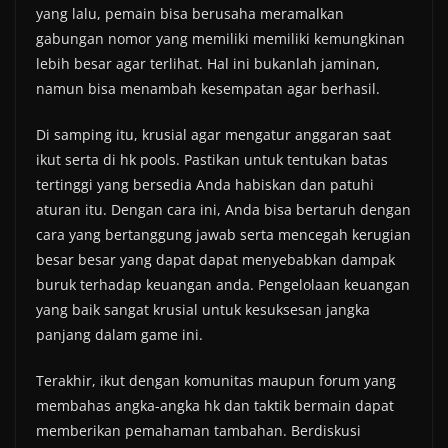
yang lalu, pemain bisa berusaha meramalkan
gabungan nomor yang memiliki memiliki kemungkinan
lebih besar agar terlihat. Hal ini bukanlah jaminan,
namun bisa menambah kesempatan agar berhasil.
Di samping itu, krusial agar mengatur anggaran saat
ikut serta di hk pools. Pastikan untuk tentukan batas
tertinggi yang bersedia Anda habiskan dan patuhi
aturan itu. Dengan cara ini, Anda bisa bertaruh dengan
cara yang bertanggung jawab serta mencegah kerugian
besar besar yang dapat dapat menyebabkan dampak
buruk terhadap keuangan anda. Pengelolaan keuangan
yang baik sangat krusial untuk kesuksesan jangka
panjang dalam game ini.
Terakhir, ikut dengan komunitas maupun forum yang
membahas angka-angka hk dan taktik bermain dapat
memberikan pemahaman tambahan. Berdiskusi