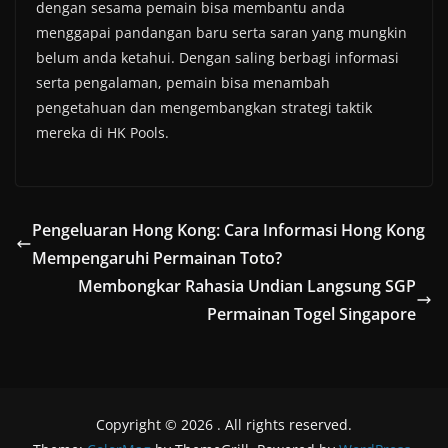
dengan sesama pemain bisa membantu anda
menggapai pandangan baru serta saran yang mungkin
belum anda ketahui. Dengan saling berbagi informasi
serta pengalaman, pemain bisa menambah
pengetahuan dan mengembangkan strategi taktik
mereka di HK Pools.
Pengeluaran Hong Kong: Cara Informasi Hong Kong
Mempengaruhi Permainan Toto?
Membongkar Rahasia Undian Langsung SGP
Permainan Togel Singapore
Copyright © 2026
. All rights reserved.