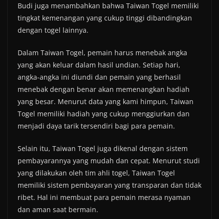
Budi juga menambahkan bahwa Taiwan Togel memiliki
tingkat kemenangan yang cukup tinggi dibandingkan
dengan togel lainnya.
Dalam Taiwan Togel, pemain harus menebak angka
yang akan keluar dalam hasil undian. Setiap hari,
angka-angka ini diundi dan pemain yang berhasil
menebak dengan benar akan memenangkan hadiah
yang besar. Menurut data yang kami himpun, Taiwan
Togel memiliki hadiah yang cukup menggiurkan dan
menjadi daya tarik tersendiri bagi para pemain.
Selain itu, Taiwan Togel juga dikenal dengan sistem
pembayarannya yang mudah dan cepat. Menurut studi
yang dilakukan oleh tim ahli togel, Taiwan Togel
memiliki sistem pembayaran yang transparan dan tidak
ribet. Hal ini membuat para pemain merasa nyaman
dan aman saat bermain.