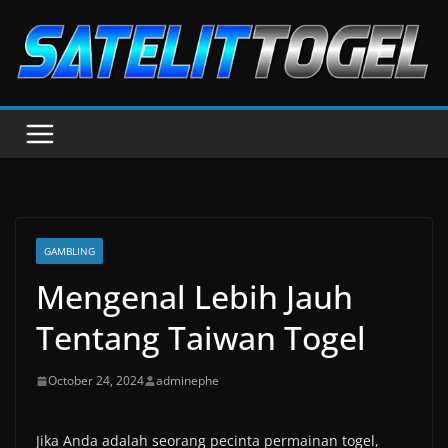
Skip
to
content
GAMBLING
Mengenal Lebih Jauh
Tentang Taiwan Togel
October 24, 2024
adminephe
Jika Anda adalah seorang pecinta permainan togel,