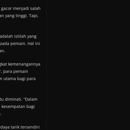
t gacor menjadi salah
 yang tinggi. Tapi,
dalah istilah yang
ada pemain. Hal ini
an.
ingkat kemenangannya
, para pemain
an utama bagi para
tu diminati. “Dalam
n kesempatan bagi
.
daya tarik tersendiri