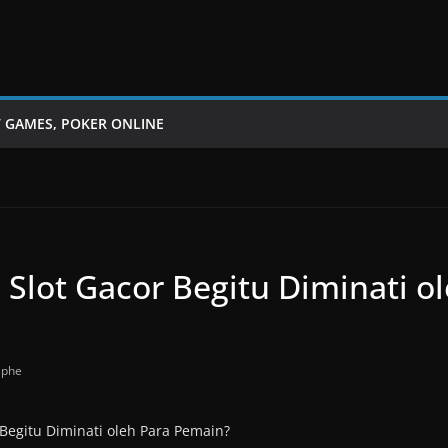
V GAMES, POKER ONLINE
Slot Gacor Begitu Diminati ol
ephe
Begitu Diminati oleh Para Pemain?