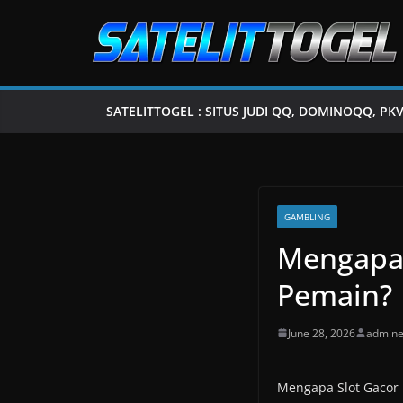
Skip
to
content
SATELITTOGEL : SITUS JUDI QQ, DOMINOQQ, PK
GAMBLING
Mengapa 
Pemain?
June 28, 2026
admin
Mengapa Slot Gacor 