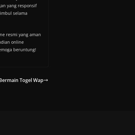
gan yang responsif
timbul selama
line resmi yang aman
udian online
semoga beruntung!
Bermain Togel Wap