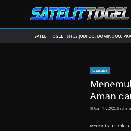
Skip
to
content
SATELITTOGEL : SITUS JUDI QQ, DOMINOQQ, PK
GAMBLING
Menemuka
Aman dan
April 17, 2025
admin
Mencari situs rolet