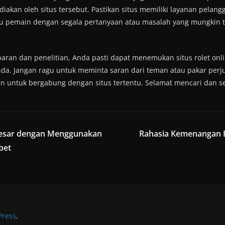
iakan oleh situs tersebut. Pastikan situs memiliki layanan pelang
 pemain dengan segala pertanyaan atau masalah yang mungkin 
baran dan penelitian, Anda pasti dapat menemukan situs rolet on
nda. Jangan ragu untuk meminta saran dari teman atau pakar perj
 untuk bergabung dengan situs tertentu. Selamat mencari dan 
esar dengan Menggunakan
Rahasia Kemenangan 
bet
ress
.