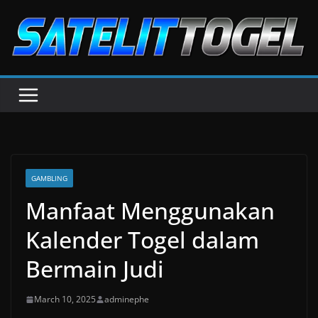
Skip
to
content
GAMBLING
Manfaat Menggunakan
Kalender Togel dalam
Bermain Judi
March 10, 2025
adminephe