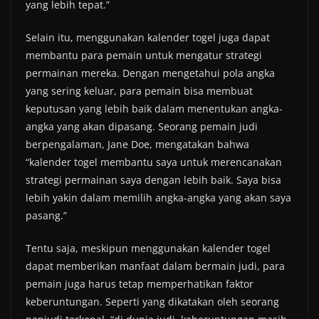
yang lebih tepat.”
Selain itu, menggunakan kalender togel juga dapat
membantu para pemain untuk mengatur strategi
permainan mereka. Dengan mengetahui pola angka
yang sering keluar, para pemain bisa membuat
keputusan yang lebih baik dalam menentukan angka-
angka yang akan dipasang. Seorang pemain judi
berpengalaman, Jane Doe, mengatakan bahwa
“kalender togel membantu saya untuk merencanakan
strategi permainan saya dengan lebih baik. Saya bisa
lebih yakin dalam memilih angka-angka yang akan saya
pasang.”
Tentu saja, meskipun menggunakan kalender togel
dapat memberikan manfaat dalam bermain judi, para
pemain juga harus tetap memperhatikan faktor
keberuntungan. Seperti yang dikatakan oleh seorang