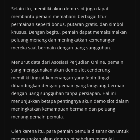
Selain itu, memiliki akun demo slot juga dapat
membantu pemain memahami berbagai fitur
permainan seperti bonus, putaran gratis, dan simbol
khusus. Dengan begitu, pemain dapat memaksimalkan
peluang menang dan meningkatkan kemenangan
mereka saat bermain dengan uang sungguhan.
Menurut data dari Asosiasi Perjudian Online, pemain
yang menggunakan akun demo slot cenderung
memiliki tingkat kemenangan yang lebih tinggi
dibandingkan dengan pemain yang langsung bermain
dengan uang sungguhan tanpa persiapan. Hal ini
menunjukkan betapa pentingnya akun demo slot dalam
meningkatkan kemampuan bermain dan peluang
menang pemain pemula.
Oleh karena itu, para pemain pemula disarankan untuk
menggunakan akun demo slot sebelum memulai