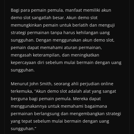
Bagi para pemain pemula, manfaat memiliki akun
demo slot sangatlah besar. Akun demo slot
memungkinkan pemain untuk berlatih dan menguji
strategi permainan tanpa harus kehilangan uang
sungguhan. Dengan menggunakan akun demo slot,
pemain dapat memahami aturan permainan,
mengasah keterampilan, dan meningkatkan
kepercayaan diri sebelum mulai bermain dengan uang
sungguhan.
Menurut John Smith, seorang ahli perjudian online
terkemuka, “Akun demo slot adalah alat yang sangat
berguna bagi pemain pemula. Mereka dapat
menggunakannya untuk memahami bagaimana
permainan berlangsung dan mengembangkan strategi
yang tepat sebelum mulai bermain dengan uang
sungguhan.”