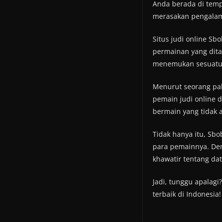
Anda berada di tempa
merasakan pengalam
Situs judi online Sb
permainan yang dita
menemukan sesuatu 
Menurut seorang paka
pemain judi online 
bermain yang tidak 
Tidak hanya itu, S
para pemainnya. De
khawatir tentang dat
Jadi, tunggu apalagi
terbaik di Indonesi