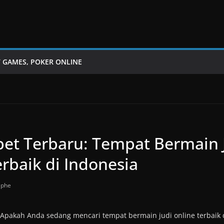
V GAMES, POKER ONLINE
bet Terbaru: Tempat Bermain 
rbaik di Indonesia
ephe
Apakah Anda sedang mencari tempat bermain judi online terbaik di