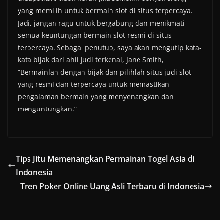
yang memilih untuk bermain slot di situs terpercaya.
Jadi, jangan ragu untuk bergabung dan menikmati
semua keuntungan bermain slot resmi di situs
terpercaya. Sebagai penutup, saya akan mengutip kata-
kata bijak dari ahli judi terkenal, Jane Smith,
“Bermainlah dengan bijak dan pilihlah situs judi slot
yang resmi dan terpercaya untuk memastikan
pengalaman bermain yang menyenangkan dan
menguntungkan.”
Tips Jitu Memenangkan Permainan Togel Asia di
Indonesia
Tren Poker Online Uang Asli Terbaru di Indonesia