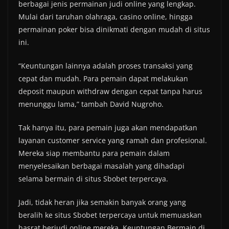
berbagai jenis permainan judi online yang lengkap.
Mulai dari taruhan olahraga, casino online, hingga
permainan poker bisa dinikmati dengan mudah di situs
ini.
“Keuntungan lainnya adalah proses transaksi yang
cepat dan mudah. Para pemain dapat melakukan
deposit maupun withdraw dengan cepat tanpa harus
menunggu lama,” tambah David Nugroho.
Tak hanya itu, para pemain juga akan mendapatkan
layanan customer service yang ramah dan profesional.
Mereka siap membantu para pemain dalam
menyelesaikan berbagai masalah yang dihadapi
selama bermain di situs Sbobet terpercaya.
Jadi, tidak heran jika semakin banyak orang yang
beralih ke situs Sbobet terpercaya untuk memuaskan
hasrat berjudi online mereka. Keuntungan Bermain di