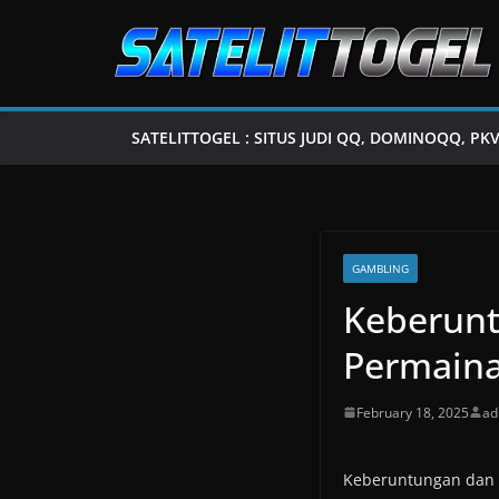
Skip
to
content
SATELITTOGEL : SITUS JUDI QQ, DOMINOQQ, PK
GAMBLING
Keberunt
Permaina
February 18, 2025
ad
Keberuntungan dan 