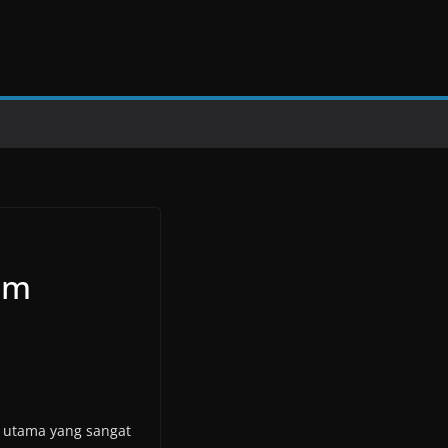
am
 utama yang sangat