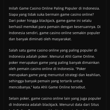
Inilah Game Casino Online Paling Populer di Indonesia.
Siapa yang tidak suka bermain game casino online?
Dari poker hingga blackjack, game-game ini selalu
berhasil memikat para pemain dengan keseruannya. Di
Indonesia sendiri, game casino online semakin populer
dan banyak diminati oleh masyarakat.
Salah satu game casino online yang paling populer di
Indonesia adalah poker. Menurut Ahli Game Online,
poker merupakan game yang paling banyak dimainkan
oleh pemain casino online di Indonesia. “Poker
merupakan game yang menuntut strategi dan keahlian,
sehingga banyak pemain yang tertarik untuk
mencobanya,” kata Ahli Game Online tersebut.
Selain poker, game casino online lain yang juga populer
di Indonesia adalah blackjack. Menurut data dari Situs