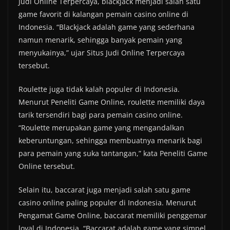
Judi Online Terpercaya, blackjack menjadi salah satu
game favorit di kalangan pemain casino online di
Indonesia. “Blackjack adalah game yang sederhana
namun menarik, sehingga banyak pemain yang
menyukainya,” ujar Situs Judi Online Terpercaya
tersebut.
Roulette juga tidak kalah populer di Indonesia.
Menurut Peneliti Game Online, roulette memiliki daya
tarik tersendiri bagi para pemain casino online.
“Roulette merupakan game yang mengandalkan
keberuntungan, sehingga membuatnya menarik bagi
para pemain yang suka tantangan,” kata Peneliti Game
Online tersebut.
Selain itu, baccarat juga menjadi salah satu game
casino online paling populer di Indonesia. Menurut
Pengamat Game Online, baccarat memiliki penggemar
loyal di Indonesia. “Baccarat adalah game yang simpel