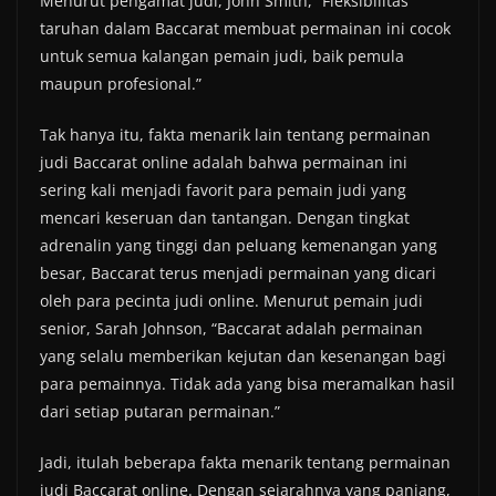
Menurut pengamat judi, John Smith, “Fleksibilitas
taruhan dalam Baccarat membuat permainan ini cocok
untuk semua kalangan pemain judi, baik pemula
maupun profesional.”
Tak hanya itu, fakta menarik lain tentang permainan
judi Baccarat online adalah bahwa permainan ini
sering kali menjadi favorit para pemain judi yang
mencari keseruan dan tantangan. Dengan tingkat
adrenalin yang tinggi dan peluang kemenangan yang
besar, Baccarat terus menjadi permainan yang dicari
oleh para pecinta judi online. Menurut pemain judi
senior, Sarah Johnson, “Baccarat adalah permainan
yang selalu memberikan kejutan dan kesenangan bagi
para pemainnya. Tidak ada yang bisa meramalkan hasil
dari setiap putaran permainan.”
Jadi, itulah beberapa fakta menarik tentang permainan
judi Baccarat online. Dengan sejarahnya yang panjang,