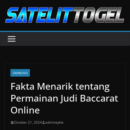
Skip
to
content
GAMBLING
Fakta Menarik tentang
Permainan Judi Baccarat
Online
October 21, 2024
adminephe