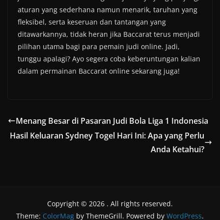
aturan yang sederhana namun menarik, taruhan yang
fleksibel, serta keseruan dan tantangan yang
ditawarkannya, tidak heran jika Baccarat terus menjadi
pilihan utama bagi para pemain judi online. Jadi,
tunggu apalagi? Ayo segera coba keberuntungan kalian
dalam permainan Baccarat online sekarang juga!
Menang Besar di Pasaran Judi Bola Liga 1 Indonesia
Hasil Keluaran Sydney Togel Hari Ini: Apa yang Perlu
Anda Ketahui?
Copyright © 2026
. All rights reserved.
Theme:
ColorMag
by ThemeGrill. Powered by
WordPress
.