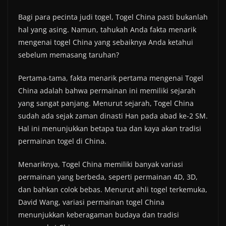
Bagi para pecinta judi togel, Togel China pasti bukanlah
hal yang asing. Namun, tahukah Anda fakta menarik
mengenai togel China yang sebaiknya Anda ketahui
sebelum memasang taruhan?
Pertama-tama, fakta menarik pertama mengenai Togel
China adalah bahwa permainan ini memiliki sejarah
yang sangat panjang. Menurut sejarah, Togel China
sudah ada sejak zaman dinasti Han pada abad ke-2 SM.
Hal ini menunjukkan betapa tua dan kaya akan tradisi
permainan togel di China.
Menariknya, Togel China memiliki banyak variasi
permainan yang berbeda, seperti permainan 4D, 3D,
dan bahkan colok bebas. Menurut ahli togel terkemuka,
David Wang, variasi permainan togel China
menunjukkan keberagaman budaya dan tradisi