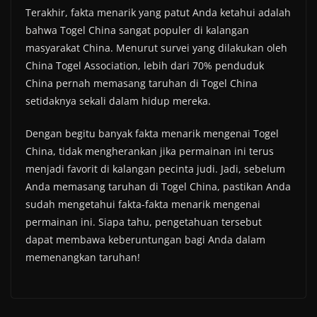
Terakhir, fakta menarik yang patut Anda ketahui adalah
bahwa Togel China sangat populer di kalangan
masyarakat China. Menurut survei yang dilakukan oleh
China Togel Association, lebih dari 70% penduduk
China pernah memasang taruhan di Togel China
setidaknya sekali dalam hidup mereka.
Dengan begitu banyak fakta menarik mengenai Togel
China, tidak mengherankan jika permainan ini terus
menjadi favorit di kalangan pecinta judi. Jadi, sebelum
Anda memasang taruhan di Togel China, pastikan Anda
sudah mengetahui fakta-fakta menarik mengenai
permainan ini. Siapa tahu, pengetahuan tersebut
dapat membawa keberuntungan bagi Anda dalam
memenangkan taruhan!