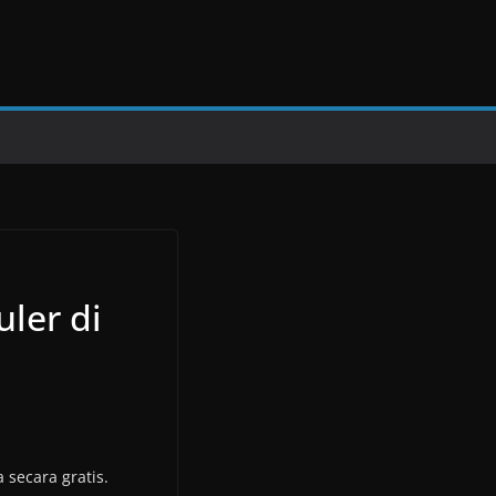
ler di
 secara gratis.